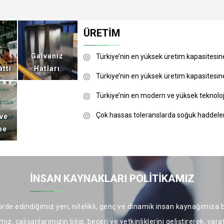
ÜRETİM
Galvaniz
Türkiye’nin en yüksek üretim kapasitesine
ttı
Hatları
Türkiye’nin en yüksek üretim kapasitesine
Türkiye’nin en modern ve yüksek teknoloji
Çok hassas toleranslarda soğuk haddel
 ve
me
İNSAN KAYNAKLARI POLİTİKAMIZ
rde edindiğimiz yeri, nitelikli, genç ve dinamik insan kaynağımız
ız, çalışanlarımızın bilgi, beceri ve yetkinliklerini geliştirerek, yara