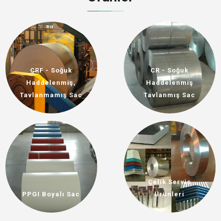
CRF - Soğuk
CR - Soğuk
Haddelenmiş,
Haddelenmiş
Tavlanmamış Sac
Tavlanmış Sac
Çelik Servis
PPGI Boyalı Sac
Ürünleri