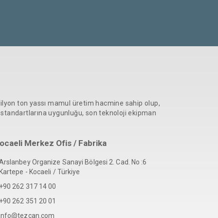
milyon ton yassı mamul üretim hacmine sahip olup,
e standartlarına uygunluğu, son teknoloji ekipman
ocaeli Merkez Ofis / Fabrika
Arslanbey Organize Sanayi Bölgesi 2. Cad. No :6
Kartepe - Kocaeli / Türkiye
+90 262 317 14 00
+90 262 351 20 01
info@tezcan.com