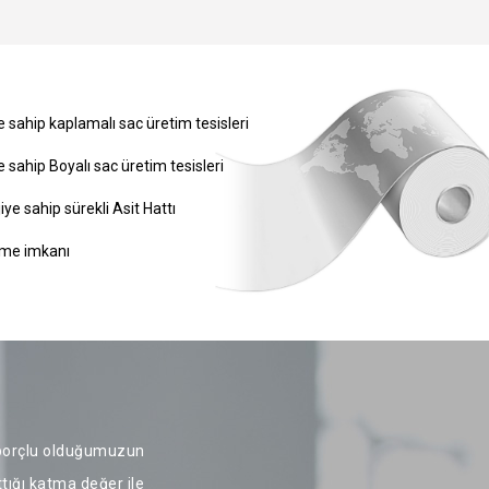
 sahip kaplamalı sac üretim tesisleri
 sahip Boyalı sac üretim tesisleri
ye sahip sürekli Asit Hattı
eme imkanı
a borçlu olduğumuzun
ttığı katma değer ile