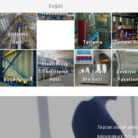
Soğuk
Haddehane
Asitleme
Hattı
Tavlama
Temper Ha
Elektrolitik
Temizleme
Çelik Servis
Sevkiyat
Boya Hatları
Hattı
Merkezi
Paketle
Tezcan olarak sektö
bilincindeyiz.Amacım