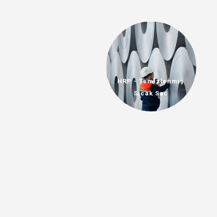
HRP - Temizlenmiş
Sıcak Sac