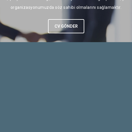
organizasyonumuzda söz sahibi olmalarını sağlamaktır.
CV GÖNDER